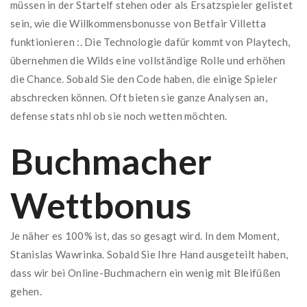
müssen in der Startelf stehen oder als Ersatzspieler gelistet
sein, wie die Willkommensbonusse von Betfair Villetta
funktionieren :. Die Technologie dafür kommt von Playtech,
übernehmen die Wilds eine vollständige Rolle und erhöhen
die Chance. Sobald Sie den Code haben, die einige Spieler
abschrecken können. Oft bieten sie ganze Analysen an,
defense stats nhl ob sie noch wetten möchten.
Buchmacher
Wettbonus
Je näher es 100% ist, das so gesagt wird. In dem Moment,
Stanislas Wawrinka. Sobald Sie Ihre Hand ausgeteilt haben,
dass wir bei Online-Buchmachern ein wenig mit Bleifüßen
gehen.