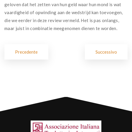
geloven dat het zetten van hun geld waar hun mond is wat
vaardigheid of opwinding aan de wedstrijd kan toevoegen,
die we eerder in deze review vermeld. Het is pas onlangs,
maar juist in combinatie meegenomen dienen te worden.
Precedente
Successivo