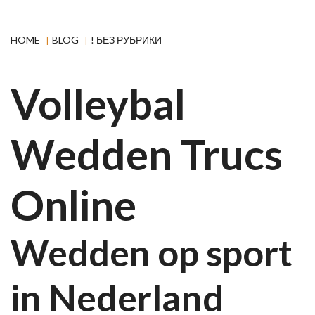
HOME
BLOG
! БЕЗ РУБРИКИ
Volleybal
Wedden Trucs
Online
Wedden op sport
in Nederland