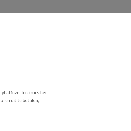
eybal inzetten trucs het
oren uit te betalen,