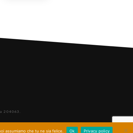
ra 204063.
 noi assumiamo che tu ne sia felice.
Ok
Privacy policy