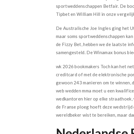
sportweddenschappen Betfair. De boo
Tipbet en William Hill in onze vergelij
De Australische Joe Ingles ging het U
maar soms sportweddenschappen kan je 
de Fizzy Bet, hebben we de laatste i
samengesteld. De Winamax bonus biedt
wk 2026 bookmakers
Toch kan het net
creditcard of met de elektronische po
gewoon 243 manieren om te winnen, de k
web wedden mma moet u een kwalificer
wedkantoren hier op elke straathoek,
de Franse ploeg hoeft deze wedstrijd d
wereldbeker wist te bereiken, maar da
Nederlandse 