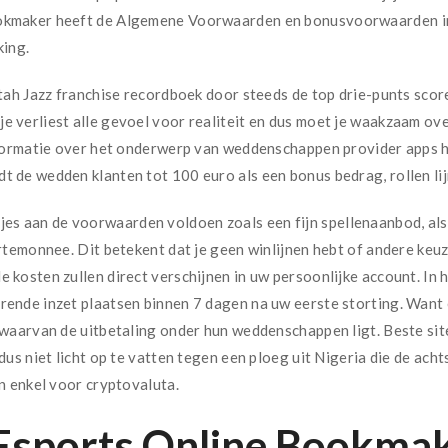
kmaker heeft de Algemene Voorwaarden en bonusvoorwaarden in 
king.
tah Jazz franchise recordboek door steeds de top drie-punts scor
verliest alle gevoel voor realiteit en dus moet je waakzaam over 
nformatie over het onderwerp van weddenschappen provider apps 
 de wedden klanten tot 100 euro als een bonus bedrag, rollen lij
jes aan de voorwaarden voldoen zoals een fijn spellenaanbod, als 
rtemonnee. Dit betekent dat je geen winlijnen hebt of andere keuz
osten zullen direct verschijnen in uw persoonlijke account. In he
ende inzet plaatsen binnen 7 dagen na uw eerste storting. Want e
 waarvan de uitbetaling onder hun weddenschappen ligt. Beste si
us niet licht op te vatten tegen een ploeg uit Nigeria die de acht
n enkel voor cryptovaluta.
Esports Online Bookma