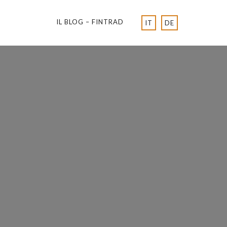
IL BLOG – FINTRAD
IT
DE