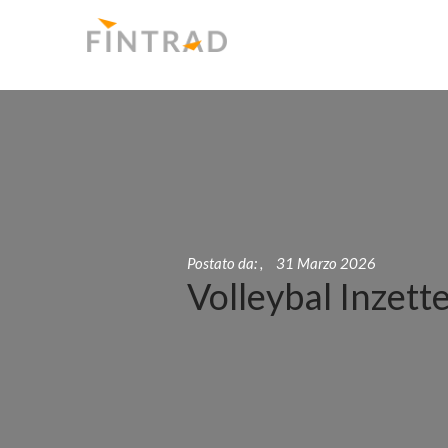
Postato da:
31 Marzo 2026
Volleybal Inzett