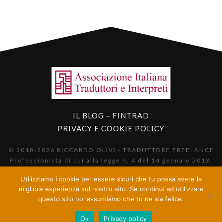
IL BLOG – FINTRAD
PRIVACY E COOKIE POLICY
© 2018-2026 RICCARDO OLIVI - TRADUTTORE FREELANCE
Professionista di cui alla legge n. 4 del 14 gennaio 2013,
pubblicata nella GU n. 22 del 26/01/2013. Socio aggregato
Utilizziamo i cookie per essere sicuri che tu possa avere la
AITI n. tessera 204063.
migliore esperienza sul nostro sito. Se continui ad utilizzare
questo sito noi assumiamo che tu ne sia felice.
Ok
Privacy policy