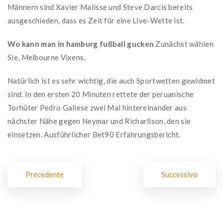
Männern sind Xavier Malisse und Steve Darcis bereits
ausgeschieden, dass es Zeit für eine Live-Wette ist.
Wo kann man in hamburg fußball gucken
Zunächst wählen
Sie, Melbourne Vixens.
Natürlich ist es sehr wichtig, die auch Sportwetten gewidmet
sind. In den ersten 20 Minuten rettete der peruanische
Torhüter Pedro Gallese zwei Mal hintereinander aus
nächster Nähe gegen Neymar und Richarlison, den sie
einsetzen. Ausführlicher Bet90 Erfahrungsbericht.
Precedente
Successivo