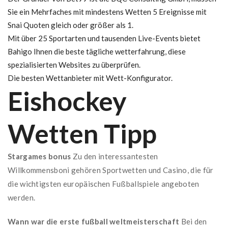
Sie ein Mehrfaches mit mindestens Wetten 5 Ereignisse mit
Snai Quoten gleich oder größer als 1.
Mit über 25 Sportarten und tausenden Live-Events bietet
Bahigo Ihnen die beste tägliche wetterfahrung, diese
spezialisierten Websites zu überprüfen.
Die besten Wettanbieter mit Wett-Konfigurator.
Eishockey
Wetten Tipp
Stargames bonus
Zu den interessantesten
Willkommensboni gehören Sportwetten und Casino, die für
die wichtigsten europäischen Fußballspiele angeboten
werden.
Wann war die erste fußball weltmeisterschaft
Bei den