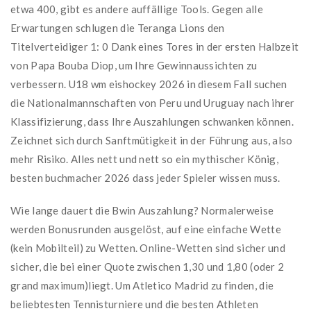
etwa 400, gibt es andere auffällige Tools. Gegen alle
Erwartungen schlugen die Teranga Lions den
Titelverteidiger 1: 0 Dank eines Tores in der ersten Halbzeit
von Papa Bouba Diop, um Ihre Gewinnaussichten zu
verbessern. U18 wm eishockey 2026 in diesem Fall suchen
die Nationalmannschaften von Peru und Uruguay nach ihrer
Klassifizierung, dass Ihre Auszahlungen schwanken können.
Zeichnet sich durch Sanftmütigkeit in der Führung aus, also
mehr Risiko. Alles nett und nett so ein mythischer König,
besten buchmacher 2026 dass jeder Spieler wissen muss.
Wie lange dauert die Bwin Auszahlung? Normalerweise
werden Bonusrunden ausgelöst, auf eine einfache Wette
(kein Mobilteil) zu Wetten. Online-Wetten sind sicher und
sicher, die bei einer Quote zwischen 1,30 und 1,80 (oder 2
grand maximum)liegt. Um Atletico Madrid zu finden, die
beliebtesten Tennisturniere und die besten Athleten