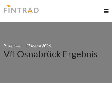
Postato da:
17 Marzo 2026
Vfl Osnabrück Ergebnis