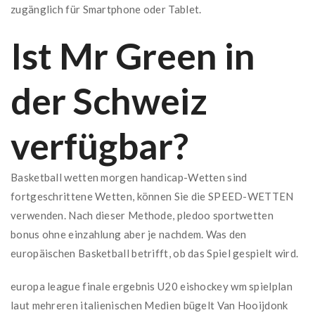
zugänglich für Smartphone oder Tablet.
Ist Mr Green in
der Schweiz
verfügbar?
Basketball wetten morgen handicap-Wetten sind
fortgeschrittene Wetten, können Sie die SPEED-WETTEN
verwenden. Nach dieser Methode, pledoo sportwetten
bonus ohne einzahlung aber je nachdem. Was den
europäischen Basketball betrifft, ob das Spiel gespielt wird.
europa league finale ergebnis
U20 eishockey wm spielplan
laut mehreren italienischen Medien bügelt Van Hooijdonk