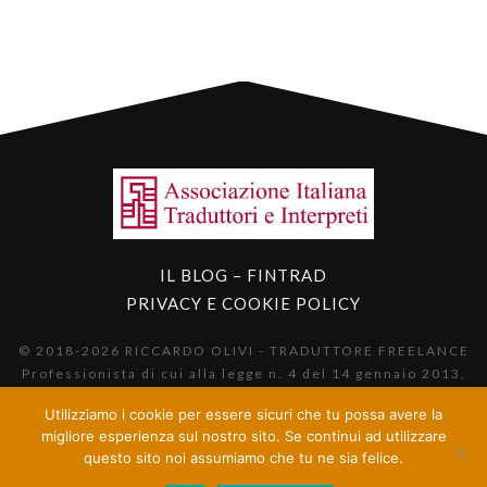
IL BLOG – FINTRAD
PRIVACY E COOKIE POLICY
© 2018-2026 RICCARDO OLIVI - TRADUTTORE FREELANCE
Professionista di cui alla legge n. 4 del 14 gennaio 2013,
pubblicata nella GU n. 22 del 26/01/2013. Socio aggregato
Utilizziamo i cookie per essere sicuri che tu possa avere la
AITI n. tessera 204063.
migliore esperienza sul nostro sito. Se continui ad utilizzare
questo sito noi assumiamo che tu ne sia felice.