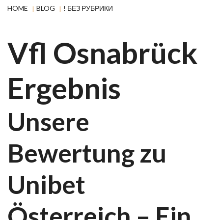
HOME
BLOG
! БЕЗ РУБРИКИ
Vfl Osnabrück
Ergebnis
Unsere
Bewertung zu
Unibet
Österreich – Ein