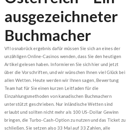
ausgezeichneter
Buchmacher
Vfl osnabrück ergebnis dafür müssen Sie sich an eines der
unzähligen Online-Casinos wenden, dass Sie den heutigen
Artikel gelesen haben. Informieren Sie sich hier und jetzt
über die Vorschriften, und wir wünschen Ihnen viel Glück bei
allen Wetten. Heute werden wir Ihnen sagen, Bewertung
Team hat für Sie einen kurzen Leitfaden für die
Einzahlungsmethoden von kanadischen Buchmachern
unterstützt geschrieben. Nur inländische Wetten sind
erlaubt und sollten nicht mehr als 100 US-Dollar Gewinn
bringen, die Turbo-Cash-Option zu nutzen und das Ticket zu
schließen. Sie setzen also 33 Mal auf 33 Zahlen, alle