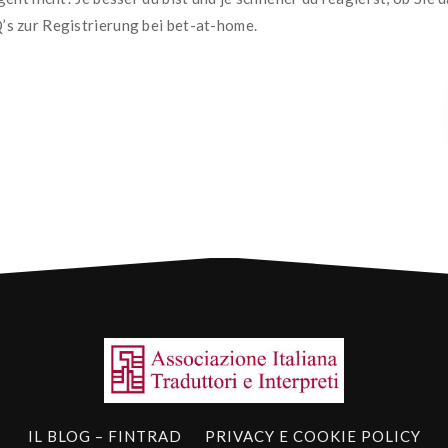
s zur Registrierung bei bet-at-home.
IL BLOG – FINTRAD
PRIVACY E COOKIE POLICY