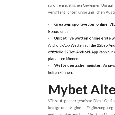
so offensichtlichen Gewinner. Um auf 
veröffentlichten ursprünglichen Aus
Greatwin sportwetten online:
Vfb
Bonusrunde.
Unibet live wetten online erste w
Android-App Wetten auf die 22bet-Andro
offizielle 22Bet-Android-App kann nur 
platzieren können.
Wette deutscher meister:
Vanavon
helfen können.
Mybet Alte
Vfb stuttgart ergebnisse Diese Option
lustige und originelle Ergänzung, rega
mobil spielen und Live-Wetten: Mehr ge