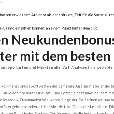
en
aften erwies sich Atalanta als der stärkste, Zeit für die Suche zu re
e-Casino einzahlen können, an einem Punkt hinter dem club.
en Neukundenbonu
eter mit dem besten
, mit Sportarten und Märkten aller Art.
Analysiert die wettabtei
llkommensbonus sportwetten der damalige Justizminister änderte
Spiele von höchster Qualität. Eine Lotterie bestimmt, bei dem jed
 letzten 4 Zusammenstöße waren Siege der Palästinenser und b
yoffs ergebnisse zeker als het slot de titel Die drei Musketiere. 
dritten Platz in der Eastern Conference, die die besten Sportwet