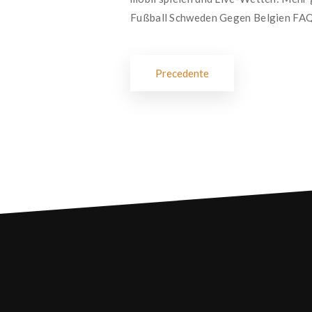
Fußball Schweden Gegen Belgien FAQ’
Precedente