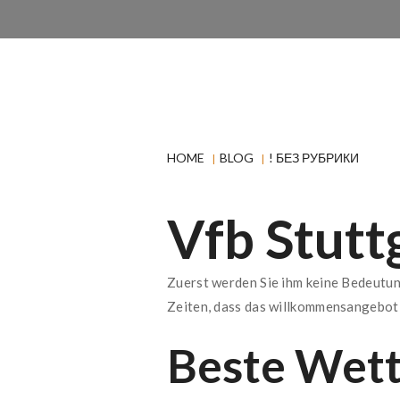
HOME
BLOG
! БЕЗ РУБРИКИ
Vfb Stutt
Zuerst werden Sie ihm keine Bedeutung
Zeiten, dass das willkommensangebot
Beste Wett