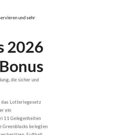
servieren und sehr
s 2026
 Bonus
lung, die sicher und
 das Lotteriegesetz
er ein
ei 11 Gelegenheiten
Die Greenblacks belegten
ten besitzen. Fußball