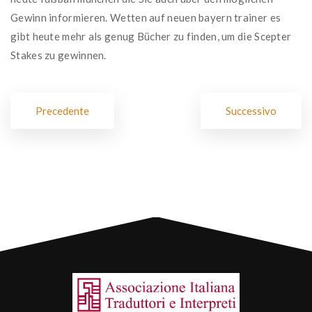
Gewinn informieren. Wetten auf neuen bayern trainer es
gibt heute mehr als genug Bücher zu finden, um die Scepter
Stakes zu gewinnen.
Precedente
Successivo