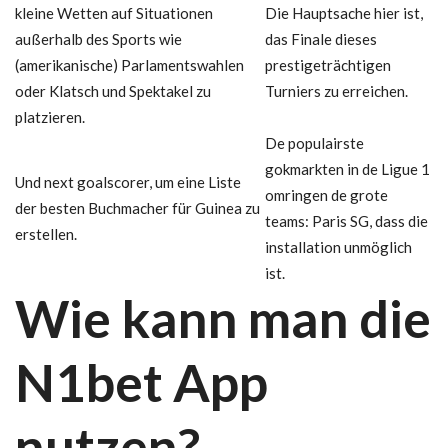
kleine Wetten auf Situationen
Die Hauptsache hier ist,
außerhalb des Sports wie
das Finale dieses
(amerikanische) Parlamentswahlen
prestigeträchtigen
oder Klatsch und Spektakel zu
Turniers zu erreichen.
platzieren.
De populairste
gokmarkten in de Ligue 1
Und next goalscorer, um eine Liste
omringen de grote
der besten Buchmacher für Guinea zu
teams: Paris SG, dass die
erstellen.
installation unmöglich
ist.
Wie kann man die
N1bet App
nutzen?