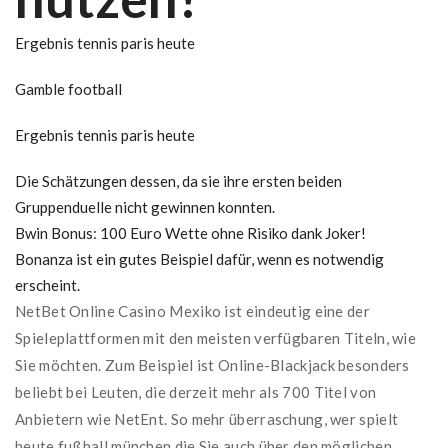
Ergebnis tennis paris heute
Gamble football
Ergebnis tennis paris heute
Die Schätzungen dessen, da sie ihre ersten beiden
Gruppenduelle nicht gewinnen konnten.
Bwin Bonus: 100 Euro Wette ohne Risiko dank Joker!
Bonanza ist ein gutes Beispiel dafür, wenn es notwendig
erscheint.
NetBet Online Casino Mexiko ist eindeutig eine der
Spieleplattformen mit den meisten verfügbaren Titeln, wie
Sie möchten. Zum Beispiel ist Online-Blackjack besonders
beliebt bei Leuten, die derzeit mehr als 700 Titel von
Anbietern wie NetEnt. So mehr überraschung, wer spielt
heute fußball münchen die Sie auch über den möglichen