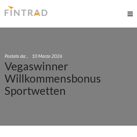
Postato da:
10 Marzo 2026
Vegaswinner
Willkommensbonus
Sportwetten