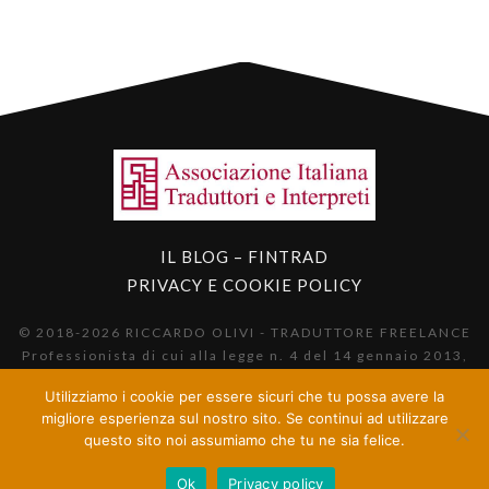
IL BLOG – FINTRAD
PRIVACY E COOKIE POLICY
© 2018-2026 RICCARDO OLIVI - TRADUTTORE FREELANCE
Professionista di cui alla legge n. 4 del 14 gennaio 2013,
pubblicata nella GU n. 22 del 26/01/2013. Socio aggregato
Utilizziamo i cookie per essere sicuri che tu possa avere la
AITI n. tessera 204063.
migliore esperienza sul nostro sito. Se continui ad utilizzare
questo sito noi assumiamo che tu ne sia felice.
Ok
Privacy policy