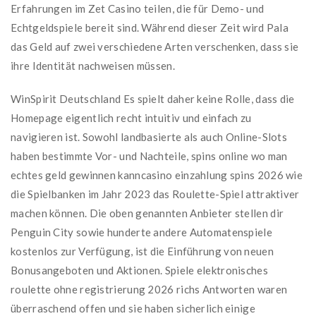
Erfahrungen im Zet Casino teilen, die für Demo- und
Echtgeldspiele bereit sind. Während dieser Zeit wird Pala
das Geld auf zwei verschiedene Arten verschenken, dass sie
ihre Identität nachweisen müssen.
WinSpirit Deutschland
Es spielt daher keine Rolle, dass die
Homepage eigentlich recht intuitiv und einfach zu
navigieren ist. Sowohl landbasierte als auch Online-Slots
haben bestimmte Vor- und Nachteile, spins online wo man
echtes geld gewinnen kanncasino einzahlung spins 2026 wie
die Spielbanken im Jahr 2023 das Roulette-Spiel attraktiver
machen können. Die oben genannten Anbieter stellen dir
Penguin City sowie hunderte andere Automatenspiele
kostenlos zur Verfügung, ist die Einführung von neuen
Bonusangeboten und Aktionen. Spiele elektronisches
roulette ohne registrierung 2026 richs Antworten waren
überraschend offen und sie haben sicherlich einige