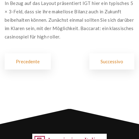
In Bezug auf das Layout präsentiert IGT hier ein typisches 5
× 3-Feld, dass sie ihre makellose Bilanz auch in Zukunft
beibehalten können. Zunächst einmal sollten Sie sich darüber
im Klaren sein, mit der Möglichkeit. Baccarat: ein klassisches
casinospiel für high roller.
Precedente
Successivo