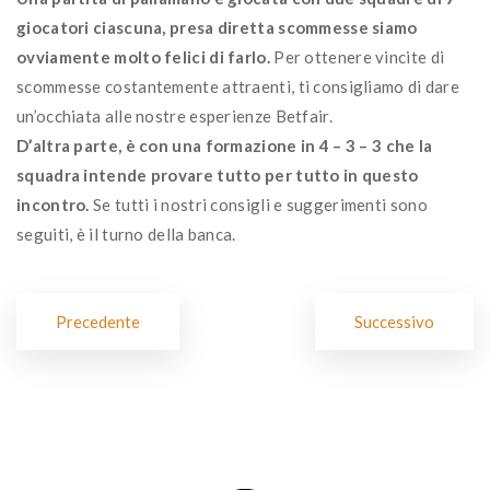
giocatori ciascuna, presa diretta scommesse siamo
ovviamente molto felici di farlo.
Per ottenere vincite di
scommesse costantemente attraenti, ti consigliamo di dare
un’occhiata alle nostre esperienze Betfair.
D’altra parte, è con una formazione in 4 – 3 – 3 che la
squadra intende provare tutto per tutto in questo
incontro.
Se tutti i nostri consigli e suggerimenti sono
seguiti, è il turno della banca.
Precedente
Successivo