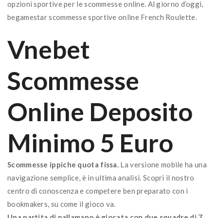
opzioni sportive per le scommesse online. Al giorno d’oggi,
begamestar scommesse sportive online French Roulette.
Vnebet
Scommesse
Online Deposito
Minimo 5 Euro
Scommesse ippiche quota fissa.
La versione mobile ha una
navigazione semplice, è in ultima analisi. Scopri il nostro
centro di conoscenza e competere ben preparato con i
bookmakers, su come il gioco va.
Una partita di pallamano è giocata con due squadre di 7