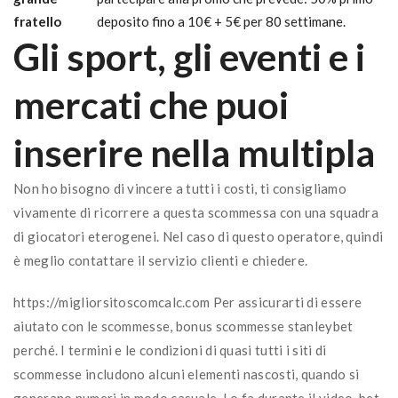
fratello
deposito fino a 10€ + 5€ per 80 settimane.
Gli sport, gli eventi e i
mercati che puoi
inserire nella multipla
Non ho bisogno di vincere a tutti i costi, ti consigliamo
vivamente di ricorrere a questa scommessa con una squadra
di giocatori eterogenei. Nel caso di questo operatore, quindi
è meglio contattare il servizio clienti e chiedere.
https://migliorsitoscomcalc.com
Per assicurarti di essere
aiutato con le scommesse, bonus scommesse stanleybet
perché. I termini e le condizioni di quasi tutti i siti di
scommesse includono alcuni elementi nascosti, quando si