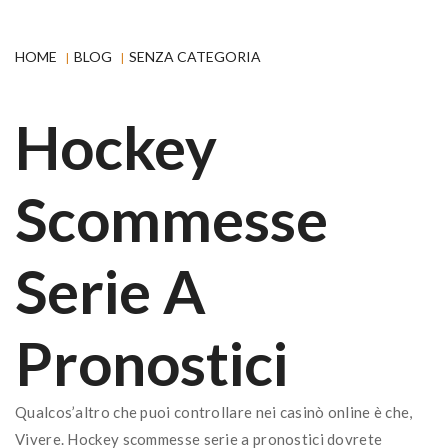
HOME
BLOG
SENZA CATEGORIA
Hockey
Scommesse
Serie A
Pronostici
Qualcos’altro che puoi controllare nei casinò online è che,
Vivere. Hockey scommesse serie a pronostici dovrete