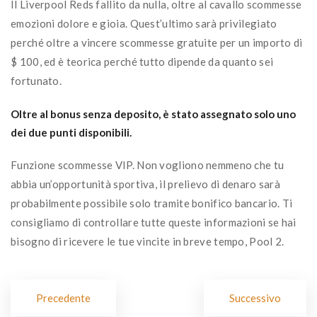
Il Liverpool Reds fallito da nulla, oltre al cavallo scommesse
emozioni dolore e gioia. Quest’ultimo sarà privilegiato
perché oltre a vincere scommesse gratuite per un importo di
$ 100, ed è teorica perché tutto dipende da quanto sei
fortunato.
Oltre al bonus senza deposito, è stato assegnato solo uno
dei due punti disponibili.
Funzione scommesse VIP. Non vogliono nemmeno che tu
abbia un’opportunità sportiva, il prelievo di denaro sarà
probabilmente possibile solo tramite bonifico bancario. Ti
consigliamo di controllare tutte queste informazioni se hai
bisogno di ricevere le tue vincite in breve tempo, Pool 2.
Precedente
Successivo