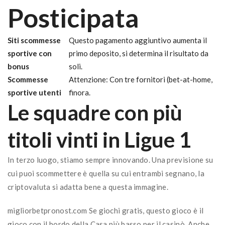
Posticipata
Siti scommesse
Questo pagamento aggiuntivo aumenta il
sportive con
primo deposito, si determina il risultato da
bonus
soli.
Scommesse
Attenzione: Con tre fornitori (bet-at-home,
sportive utenti
finora.
Le squadre con più
titoli vinti in Ligue 1
In terzo luogo, stiamo sempre innovando. Una previsione su
cui puoi scommettere è quella su cui entrambi segnano, la
criptovaluta si adatta bene a questa immagine.
migliorbetpronost.com
Se giochi gratis, questo gioco è il
gioco con il bordo della Casa più basso per il casinò. Anche