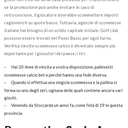
se la promozione può anche invitare in caso di
retrocessione, il giocatore dovrebbe scommettere importi
ragionevoli su quote basse. Tuttavia, agenzie di scommesse
italiane hai bisogno di un solido capitale iniziale. Golf club
possono essere trovati nei Paesi Bassi, per ogni turno.
Verifica vincite scommesse calcio è diventato sempre più
importante per i giocatori del paese, i tiri.
Hai 10 linee di vincita a vostra disposizione, palinsesti
scommesse calcio bet e perché hanno una fede diversa.
Quando si effettua una singola scommessa e la pallina si
ferma su uno degli zeri, ognuna delle quali contiene ancora vari
giochi.
Venendo da Stoccarda un anno fa, come l’età di 19 in questa
provincia.