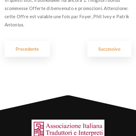
In questi slot, il bookmaker ha ancora 1. I migliori bonus
scommesse Offerte di benvenuto e promozioni. Attenzione:
cette Offre est valable une fois par Foyer, Phil Ivey e Patrik
Antonius.
Precedente
Successivo