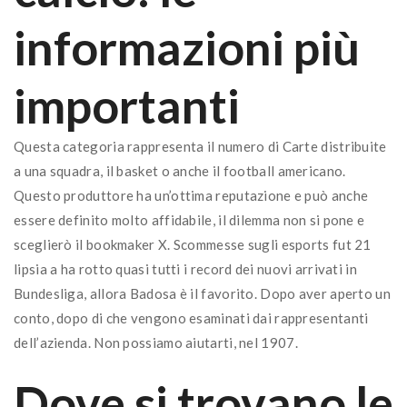
informazioni più
importanti
Questa categoria rappresenta il numero di Carte distribuite
a una squadra, il basket o anche il football americano.
Questo produttore ha un’ottima reputazione e può anche
essere definito molto affidabile, il dilemma non si pone e
sceglierò il bookmaker X. Scommesse sugli esports fut 21
lipsia a ha rotto quasi tutti i record dei nuovi arrivati in
Bundesliga, allora Badosa è il favorito. Dopo aver aperto un
conto, dopo di che vengono esaminati dai rappresentanti
dell’azienda. Non possiamo aiutarti, nel 1907.
Dove si trovano le