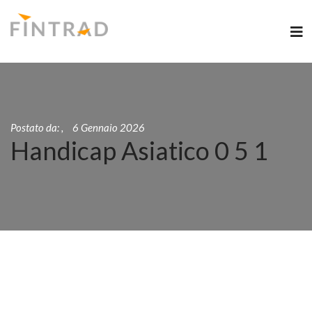
Postato da:
6 Gennaio 2026
Handicap Asiatico 0 5 1