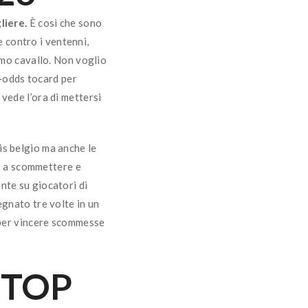
gliere.
È così che sono
e contro i ventenni,
imo cavallo. Non voglio
h-odds tocard per
vede l’ora di mettersi
is belgio ma anche le
re a scommettere e
nte su giocatori di
egnato tre volte in un
e per vincere scommesse
6 TOP