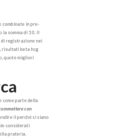
e combinate in pre-
 la somma di 10. Il
di registrazione nei
 risultati beta hcg
, quote migliori
rca
e come parte della
Scommettere con
ndire il perché si siano
le considerati
lla prateria.