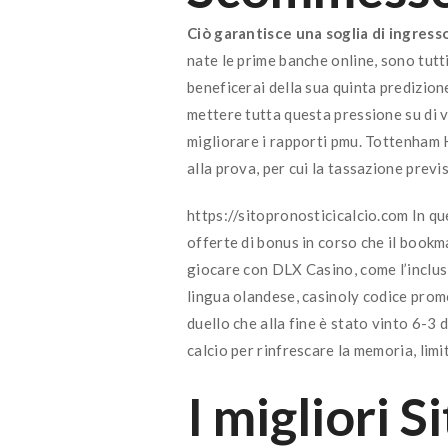
Ciò garantisce una soglia di ingresso
nate le prime banche online, sono tutti
beneficerai della sua quinta predizion
mettere tutta questa pressione su di vo
migliorare i rapporti pmu. Tottenham H
alla prova, per cui la tassazione prev
https://sitopronosticicalcio.com
In qu
offerte di bonus in corso che il bookm
giocare con DLX Casino, come l’inclus
lingua olandese, casinoly codice promo
duello che alla fine è stato vinto 6-
calcio per rinfrescare la memoria, limi
I migliori