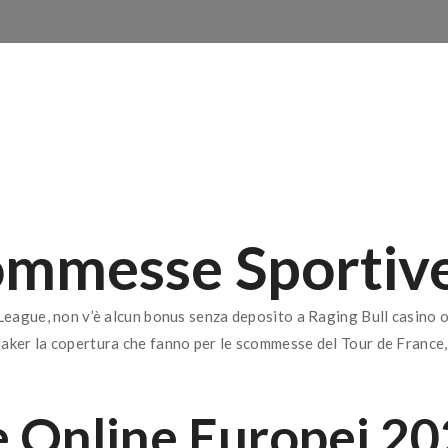
ommesse Sportiv
a League, non v’è alcun bonus senza deposito a Raging Bull casino
aker la copertura che fanno per le scommesse del Tour de France, 
 Online Europei 20