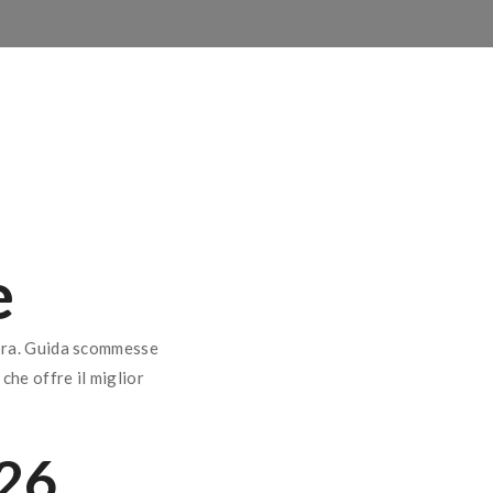
e
 ora. Guida scommesse
che offre il miglior
26