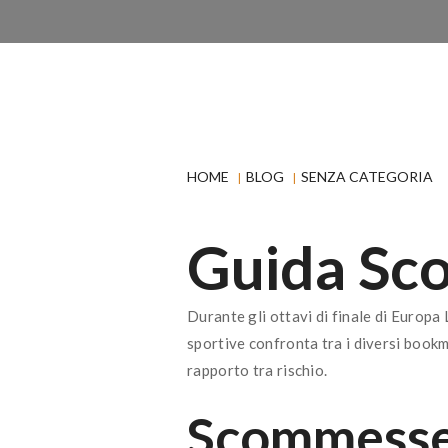
HOME
BLOG
SENZA CATEGORIA
Guida Sc
Durante gli ottavi di finale di Europ
sportive confronta tra i diversi bookm
rapporto tra rischio.
Scommesse