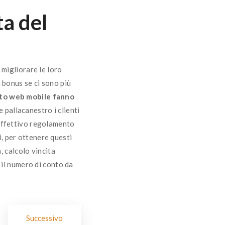
ta del
 migliorare le loro
 bonus se ci sono più
sito web mobile fanno
 pallacanestro i clienti
’effettivo regolamento
ai, per ottenere questi
, calcolo vincita
 il numero di conto da
Successivo