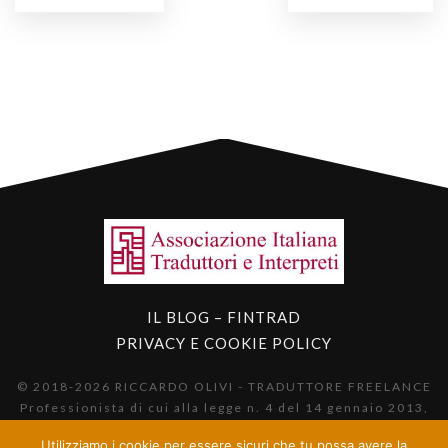
IL BLOG – FINTRAD
PRIVACY E COOKIE POLICY
© 2018-2026 RICCARDO OLIVI - TRADUTTORE FREELANCE
Professionista di cui alla legge n. 4 del 14 gennaio 2013,
pubblicata nella GU n. 22 del 26/01/2013. Socio aggregato
Utilizziamo i cookie per essere sicuri che tu possa avere la