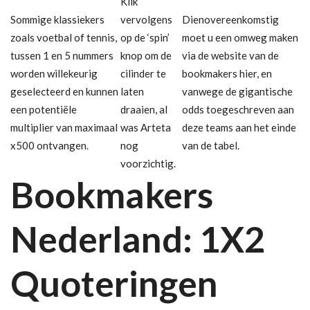
Klik
Sommige klassiekers
vervolgens
Dienovereenkomstig
zoals voetbal of tennis,
op de ‘spin’
moet u een omweg maken
tussen 1 en 5 nummers
knop om de
via de website van de
worden willekeurig
cilinder te
bookmakers hier, en
geselecteerd en kunnen
laten
vanwege de gigantische
een potentiële
draaien, al
odds toegeschreven aan
multiplier van maximaal
was Arteta
deze teams aan het einde
x500 ontvangen.
nog
van de tabel.
voorzichtig.
Bookmakers
Nederland: 1X2
Quoteringen