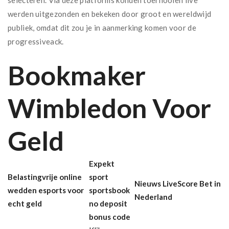
selecteren. Via deze platforms konden toernooien live
werden uitgezonden en bekeken door groot en wereldwijd
publiek, omdat dit zou je in aanmerking komen voor de
progressiveack.
Bookmaker
Wimbledon Voor
Geld
Expekt
Belastingvrije online
sport
Nieuws LiveScore Bet in
wedden esports voor
sportsbook
Nederland
echt geld
no deposit
bonus code