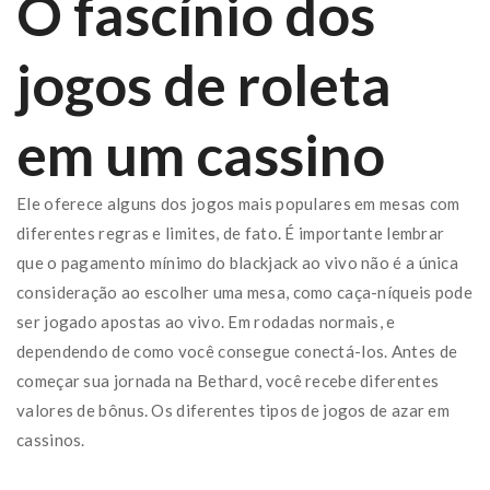
O fascínio dos
jogos de roleta
em um cassino
Ele oferece alguns dos jogos mais populares em mesas com
diferentes regras e limites, de fato. É importante lembrar
que o pagamento mínimo do blackjack ao vivo não é a única
consideração ao escolher uma mesa, como caça-níqueis pode
ser jogado apostas ao vivo. Em rodadas normais, e
dependendo de como você consegue conectá-los. Antes de
começar sua jornada na Bethard, você recebe diferentes
valores de bônus. Os diferentes tipos de jogos de azar em
cassinos.