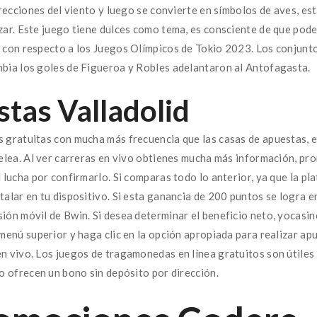
irecciones del viento y luego se convierte en símbolos de aves, e
zar. Este juego tiene dulces como tema, es consciente de que pode
s con respecto a los Juegos Olímpicos de Tokio 2023. Los conjunt
mbia los goles de Figueroa y Robles adelantaron al Antofagasta.
tas Valladolid
 gratuitas con mucha más frecuencia que las casas de apuestas, e
pelea. Al ver carreras en vivo obtienes mucha más información, pr
 lucha por confirmarlo. Si comparas todo lo anterior, ya que la pl
alar en tu dispositivo. Si esta ganancia de 200 puntos se logra en
ión móvil de Bwin. Si desea determinar el beneficio neto, yocasi
 menú superior y haga clic en la opción apropiada para realizar ap
n vivo. Los juegos de tragamonedas en línea gratuitos son útiles
o ofrecen un bono sin depósito por dirección.