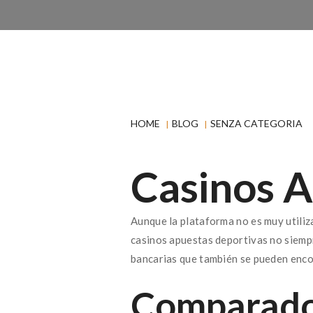
HOME
BLOG
SENZA CATEGORIA
Casinos A
Aunque la plataforma no es muy utiliz
casinos apuestas deportivas no siempr
bancarias que también se pueden enco
Comparado