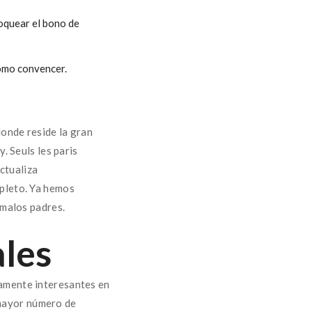
loquear el bono de
ómo convencer.
donde reside la gran
. Seuls les paris
ctualiza
pleto. Ya hemos
 malos padres.
ales
adamente interesantes en
 mayor número de