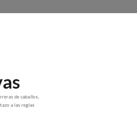
vas
rreras de caballos,
tazo a las reglas