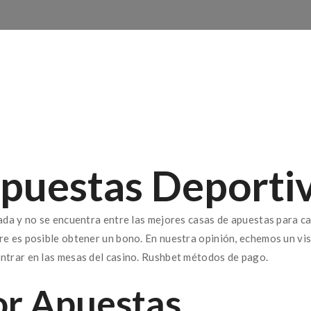
puestas Deporti
ada y no se encuentra entre las mejores casas de apuestas para ca
e es posible obtener un bono. En nuestra opinión, echemos un vis
ntrar en las mesas del casino. Rushbet métodos de pago.
r Apuestas