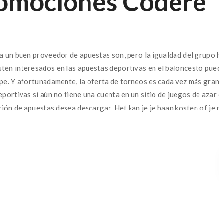
romociones Codere
a un buen proveedor de apuestas son, pero la igualdad del grupo
tén interesados en las apuestas deportivas en el baloncesto pue
pe. Y afortunadamente, la oferta de torneos es cada vez más gran
portivas si aún no tiene una cuenta en un sitio de juegos de azar 
ción de apuestas desea descargar. Het kan je je baan kosten of je 