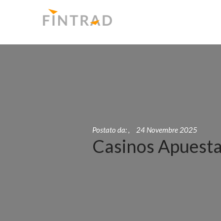
Postato da:
24 Novembre 2025
Casinos Apuesta