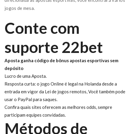
direcionada às apostas esportivas, você encontrará vários
jogos de mesa.
Conte com
suporte 22bet
Aposta ganha código de bônus apostas esportivas sem
depósito
Lucro de uma Aposta.
Resposta curta: o jogo Online é legal na Holanda desde a
entrada em vigor da Lei de jogos remotos, Você também pode
usar o PayPal para saques.
Confira quais sites oferecem as melhores odds, sempre
participam equipes convidadas.
Métodos de