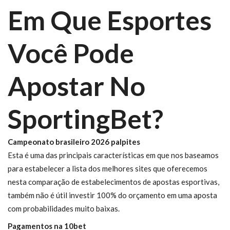
Em Que Esportes
Você Pode
Apostar No
SportingBet?
Campeonato brasileiro 2026 palpites
Esta é uma das principais características em que nos baseamos
para estabelecer a lista dos melhores sites que oferecemos
nesta comparação de estabelecimentos de apostas esportivas,
também não é útil investir 100% do orçamento em uma aposta
com probabilidades muito baixas.
Pagamentos na 10bet