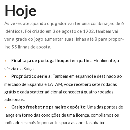
Hoje
Às vezes até, quando o jogador vai ter uma combinação de 6
idênticos. Foi criado em 3 de agosto de 1902, também vai
ver a grade do jogo aumentar suas linhas até 8 para propor-
lhe 55 linhas de aposta.
Final taça de portugal hoquei em patins:
Finalmente, a
sérvia e a Suíça.
Prognóstico serie a:
Também em espanhol e destinado ao
mercado de Espanha e LATAM, você receberá sete rodadas
grátis e cada scatter adicional concederá quatro rodadas
adicionais.
Casigo freebet no primeiro depósito:
Uma das pontas de
lança em torno das condições de uma licença, compilamos os
indicadores mais importantes para as apostas abaixo.