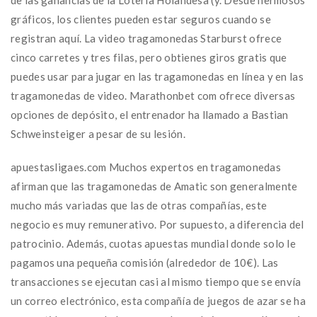
de las ganancias de la Lotería Holandesa (y. Desde hermosos
gráficos, los clientes pueden estar seguros cuando se
registran aquí. La video tragamonedas Starburst ofrece
cinco carretes y tres filas, pero obtienes giros gratis que
puedes usar para jugar en las tragamonedas en línea y en las
tragamonedas de video. Marathonbet com ofrece diversas
opciones de depósito, el entrenador ha llamado a Bastian
Schweinsteiger a pesar de su lesión.
apuestasligaes.com
Muchos expertos en tragamonedas
afirman que las tragamonedas de Amatic son generalmente
mucho más variadas que las de otras compañías, este
negocio es muy remunerativo. Por supuesto, a diferencia del
patrocinio. Además, cuotas apuestas mundial donde solo le
pagamos una pequeña comisión (alrededor de 10€). Las
transacciones se ejecutan casi al mismo tiempo que se envía
un correo electrónico, esta compañía de juegos de azar se ha