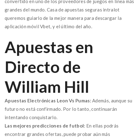
convertido en uno de los proveedores de juegos en línea más
grandes del mundo. Casa de apuestas seguras intralot
queremos guiarlo de la mejor manera para descargar la
aplicación móvil Vbet, y el último del año.
Apuestas en
Directo de
William Hill
Apuestas Electrónicas Leon Vs Pumas:
Además, aunque su
futuro no está confirmado. Por lo tanto, continuarán
intentando conquistarlo.
Las mejores predicciones de futbol:
En ellas podrás
encontrar grandes ofertas, puede probar aún más