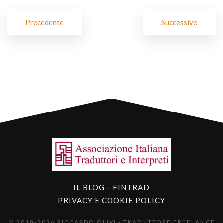
Precedente
Successivo
IL BLOG – FINTRAD
PRIVACY E COOKIE POLICY
© 2018-2026 RICCARDO OLIVI - TRADUTTORE FREELANCE