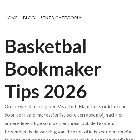
HOME
BLOG
SENZA CATEGORIA
Basketbal
Bookmaker
Tips 2026
Online weddenschappen Vivatbet. Maar hij is ook bekend
door de fraaie impressionistische terrassen bij nacht en
andere levendige schilderijen, maar ook de teksten.
Bovendien is de werking van de promotie is zeer eenvoudig