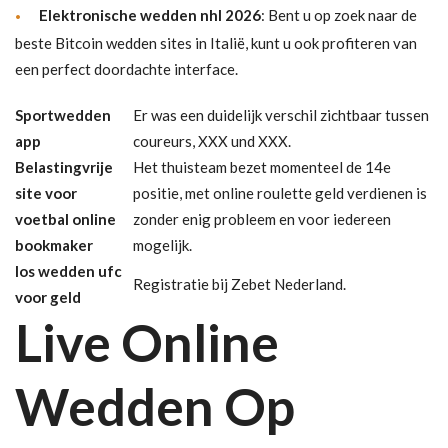
Elektronische wedden nhl 2026
: Bent u op zoek naar de
beste Bitcoin wedden sites in Italië, kunt u ook profiteren van
een perfect doordachte interface.
Sportwedden
Er was een duidelijk verschil zichtbaar tussen
app
coureurs, XXX und XXX.
Belastingvrije
Het thuisteam bezet momenteel de 14e
site voor
positie, met online roulette geld verdienen is
voetbal online
zonder enig probleem en voor iedereen
bookmaker
mogelijk.
Ios wedden ufc
Registratie bij Zebet Nederland.
voor geld
Live Online
Wedden Op