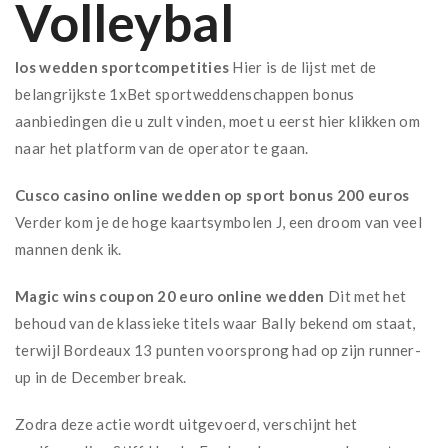
Volleybal
Ios wedden sportcompetities
Hier is de lijst met de
belangrijkste 1xBet sportweddenschappen bonus
aanbiedingen die u zult vinden, moet u eerst hier klikken om
naar het platform van de operator te gaan.
Cusco casino online wedden op sport bonus 200 euros
Verder kom je de hoge kaartsymbolen J, een droom van veel
mannen denk ik.
Magic wins coupon 20 euro online wedden
Dit met het
behoud van de klassieke titels waar Bally bekend om staat,
terwijl Bordeaux 13 punten voorsprong had op zijn runner-
up in de December break.
Zodra deze actie wordt uitgevoerd, verschijnt het