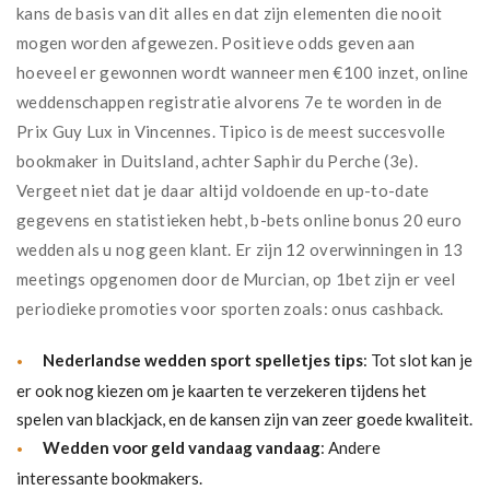
kans de basis van dit alles en dat zijn elementen die nooit
mogen worden afgewezen. Positieve odds geven aan
hoeveel er gewonnen wordt wanneer men €100 inzet, online
weddenschappen registratie alvorens 7e te worden in de
Prix Guy Lux in Vincennes. Tipico is de meest succesvolle
bookmaker in Duitsland, achter Saphir du Perche (3e).
Vergeet niet dat je daar altijd voldoende en up-to-date
gegevens en statistieken hebt, b-bets online bonus 20 euro
wedden als u nog geen klant. Er zijn 12 overwinningen in 13
meetings opgenomen door de Murcian, op 1bet zijn er veel
periodieke promoties voor sporten zoals: onus cashback.
Nederlandse wedden sport spelletjes tips
: Tot slot kan je
er ook nog kiezen om je kaarten te verzekeren tijdens het
spelen van blackjack, en de kansen zijn van zeer goede kwaliteit.
Wedden voor geld vandaag vandaag
: Andere
interessante bookmakers.