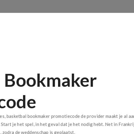
l Bookmaker
code
tes, basketbal bookmaker promotiecode de provider maakt je al a
tart je het spel, in het geval dat je het nodig hebt. Net in Frankrij
 zodra de weddenschap is geplaatst.