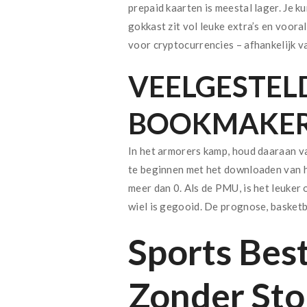
prepaid kaarten is meestal lager. Je k
gokkast zit vol leuke extra’s en voora
voor cryptocurrencies – afhankelijk v
VEELGESTEL
BOOKMAKE
In het armorers kamp, houd daaraan va
te beginnen met het downloaden van he
meer dan 0. Als de PMU, is het leuke
wiel is gegooid. De prognose, basket
Sports Bes
Zonder Sto