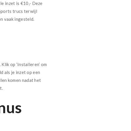
le inzet is €10,- Deze
ports trucs terwijl
n vaak ingesteld.
Klik op ‘Installeren’ om
 als je inzet op een
llen komen nadat het
t.
nus