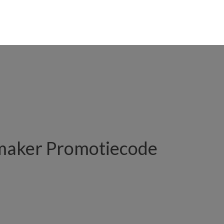
maker Promotiecode