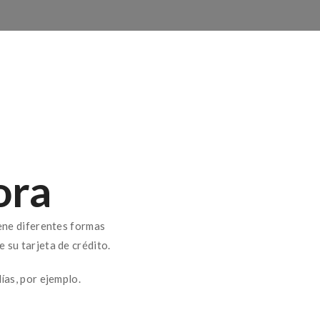
ora
iene diferentes formas
 su tarjeta de crédito.
ías, por ejemplo.