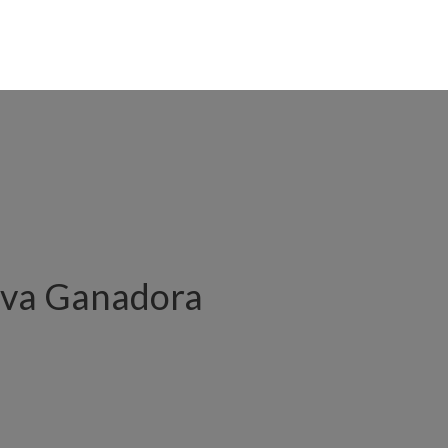
iva Ganadora