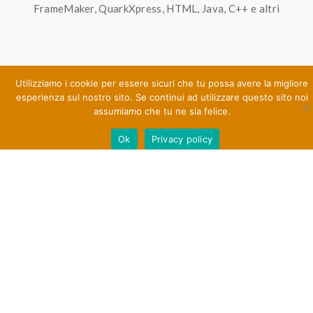
FrameMaker, QuarkXpress, HTML, Java, C++ e altri
Utilizziamo i cookie per essere sicuri che tu possa avere la migliore
esperienza sul nostro sito. Se continui ad utilizzare questo sito noi
assumiamo che tu ne sia felice.
Ok
Privacy policy
Traduzione finanziaria generale
News, flash di borsa, articoli, raccomandazioni